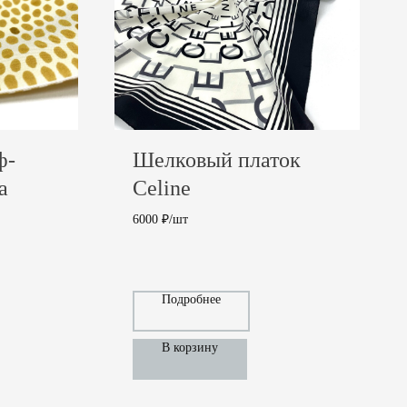
ф-
Шелковый платок
a
Celine
6000 ₽/шт
6 000
₽
Подробнее
В корзину