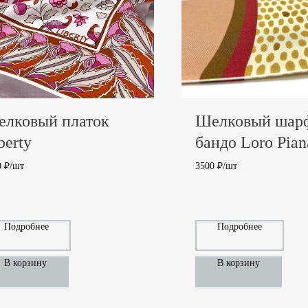
лковый платок
Шелковый шар
berty
бандо Loro Pian
0 ₽/шт
3500 ₽/шт
3 000
₽
Подробнее
Подробнее
В корзину
В корзину