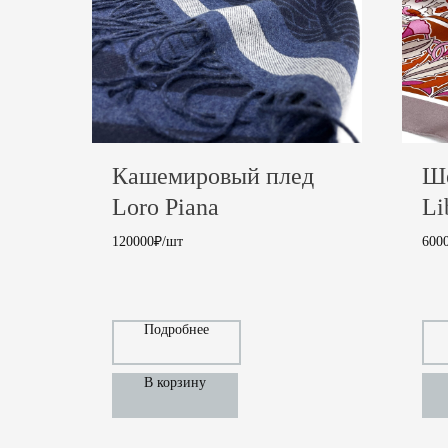
Кашемировый плед
Ше
Loro Piana
Li
120000₽/шт
600
120 000
₽
6 000
₽
Подробнее
В корзину