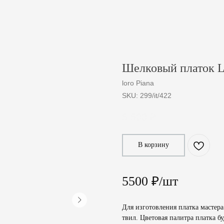
Шелковый платок L
loro Piana
SKU:
299/it/422
5 500
₽
В корзину
5500 ₽/шт
Для изготовления платка мастер
твил. Цветовая палитра платка б