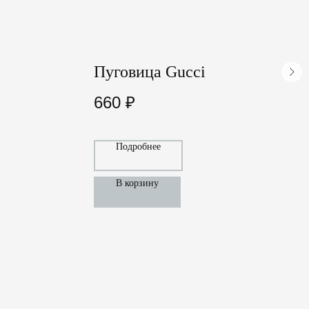
Пуговица Gucci
П
660
₽
Подробнее
В корзину