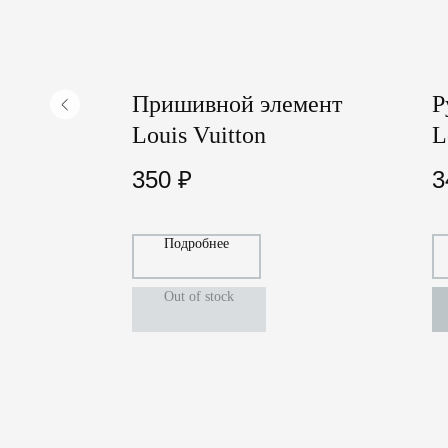
l
Пришивной элемент
Р
Louis Vuitton
L
350
₽
3
Подробнее
Out of stock