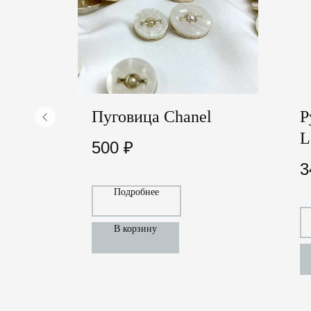
l
Пуговица Chanel
Р
L
500
₽
3
Подробнее
В корзину