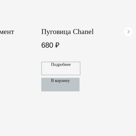
мент
Пуговица Chanel
П
V
680
₽
Подробнее
В корзину