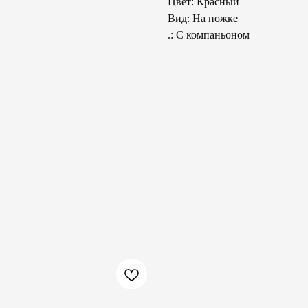
Цвет: Красный
Вид: На ножке
.: С компаньоном