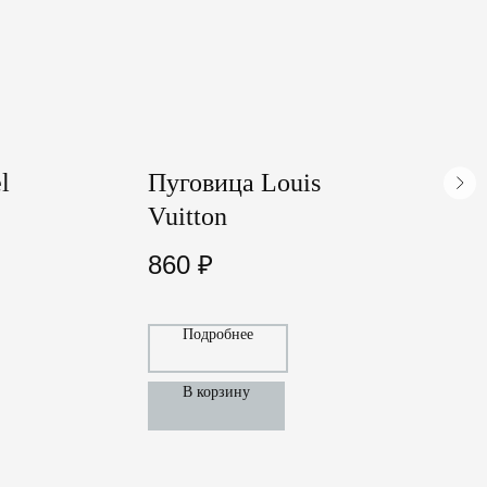
l
Пуговица Louis
Р
Vuitton
L
860
₽
Подробнее
В корзину