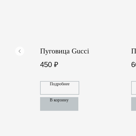
l
Пуговица Gucci
П
450
₽
6
Подробнее
В корзину