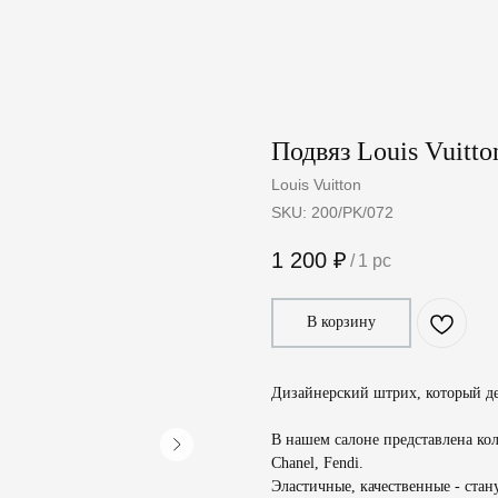
Подвяз Louis Vuitto
Louis Vuitton
SKU:
200/PK/072
1 200
₽
/
1 pc
В корзину
Дизайнерский штрих, который д
В нашем салоне представлена кол
Chanel, Fendi.
Эластичные, качественные - стан