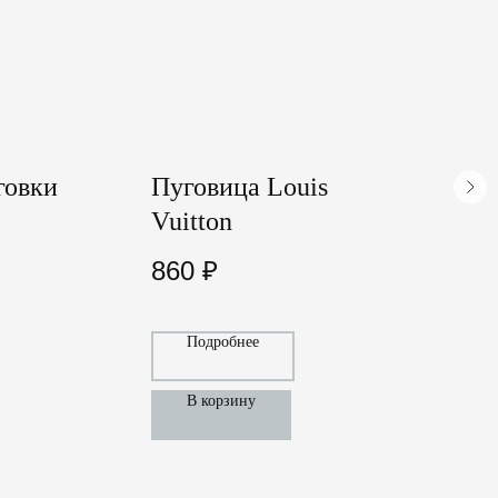
говки
Пуговица Louis
Vuitton
L
860
₽
Подробнее
В корзину