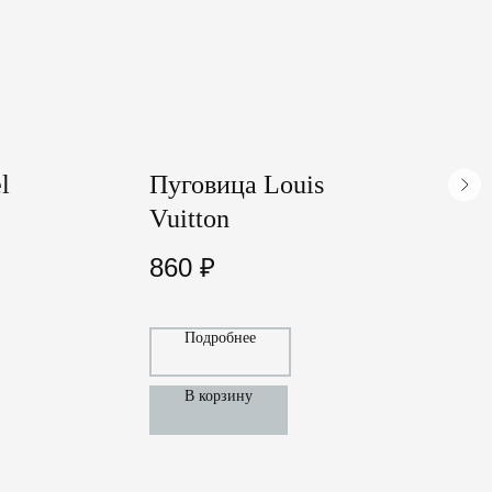
l
Пуговица Louis
П
Vuitton
860
₽
Подробнее
В корзину