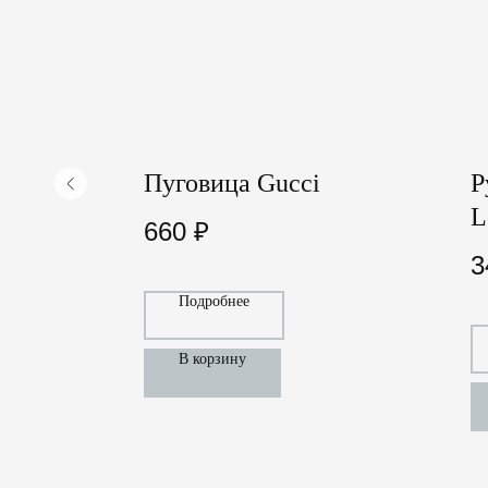
мент
Пуговица Gucci
Р
L
660
₽
3
Подробнее
В корзину