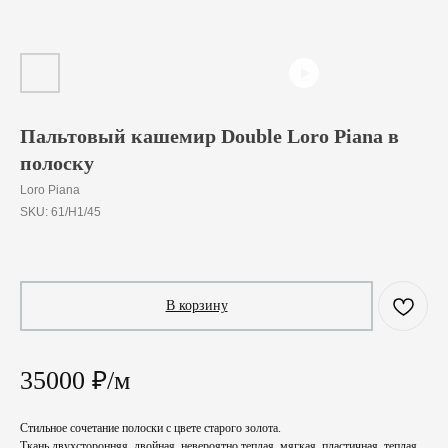
Пальтовый кашемир Double Loro Piana в
полоску
Loro Piana
SKU:
61/H1/45
35 000
₽
/
10 cm
В корзину
35000 ₽/м
Стильное сочетание полоски с цвете старого золота.
Ткань двухсторонняя, двойная, невероятно теплая, мягкая, пластичная, теплая.