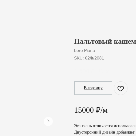
Пальтовый кашеми
Loro Piana
SKU:
62/it/2081
1 500
₽
/
10 cm
В корзину
15000 ₽/м
Эта ткань отличается использов
Двусторонний дизайн добавляет 