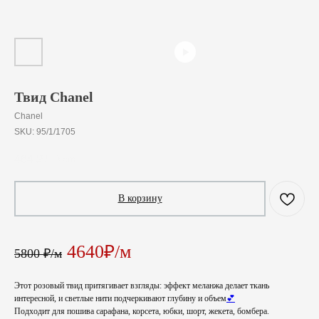
Твид Chanel
Chanel
SKU:
95/1/1705
464
₽
/
10 cm
В корзину
4640₽/м
5800 ₽/м
Этот розовый твид притягивает взгляды: эффект меланжа делает ткань
интересной, и светлые нити подчеркивают глубину и объем
💕
Подходит для пошива сарафана, корсета, юбки, шорт, жекета, бомбера.