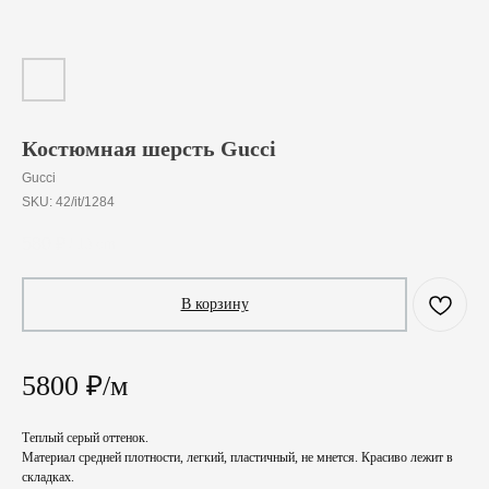
Костюмная шерсть Gucci
Gucci
SKU:
42/it/1284
580
₽
/
10 cm
В корзину
5800 ₽/м
Теплый серый оттенок.
Материал средней плотности, легкий, пластичный, не мнется. Красиво лежит в
складках.