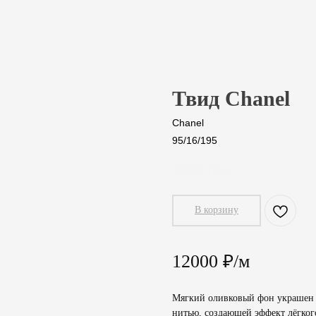
Твид Chanel
Chanel
95/16/195
1200,00
₽
В корзину
12000 ₽/м
Мягкий оливковый фон украшен д
нитью, создающей эффект лёгког