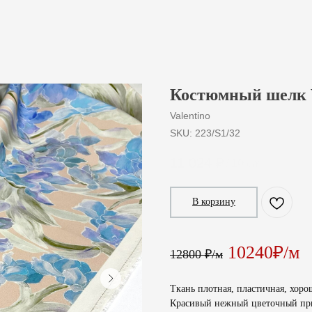
Костюмный шелк V
Valentino
SKU:
223/S1/32
11 024
₽
/
10 cm
В корзину
10240₽/м
12800 ₽/м
Ткань плотная, пластичная, хоро
Красивый нежный цветочный пр