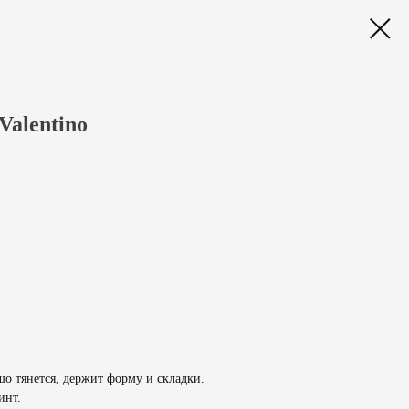
alentino
шо тянется, держит форму и складки.
инт.