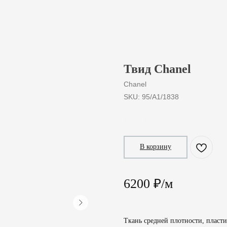
Твид Chanel
Chanel
SKU:
95/A1/1838
620
₽
/
10 cm
В корзину
6200 ₽/м
Ткань средней плотности, пласти