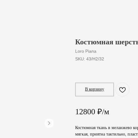
Костюмная шерсть
Loro Piana
SKU:
43/H2/32
1 280
₽
/
10 cm
В корзину
12800 ₽/м
Костюмная ткань в меланжево кор
мягкая, приятна тактильно, пласт