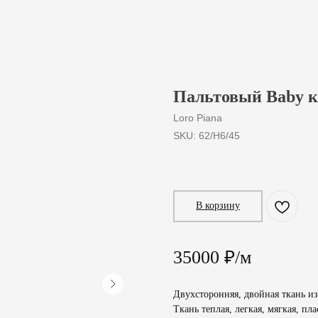
Пальтовый Baby к
Loro Piana
SKU:
62/H6/45
3 500
₽
/
10 cm
В корзину
35000 ₽/м
Двухсторонняя, двойная ткань и
Ткань теплая, легкая, мягкая, пл