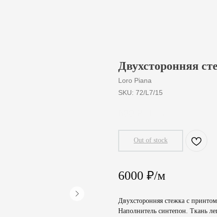
Двухсторонняя сте
Loro Piana
SKU:
72/L7/15
600
₽
/
10 cm
Out of stock
6000 ₽/м
Двухсторонняя стежка с принтом
Наполнитель синтепон. Ткань лег