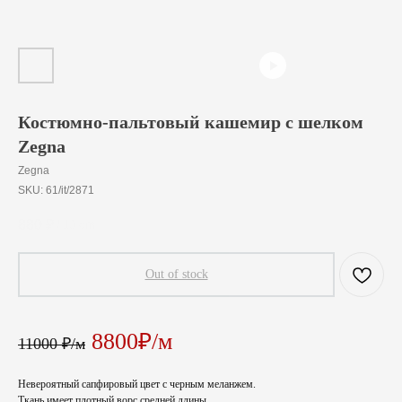
Костюмно-пальтовый кашемир с шелком
Zegna
Zegna
SKU:
61/it/2871
880
₽
/
10 cm
Out of stock
8800₽/м
11000 ₽/м
Невероятный сапфировый цвет с черным меланжем.
Ткань имеет плотный ворс средней длины.