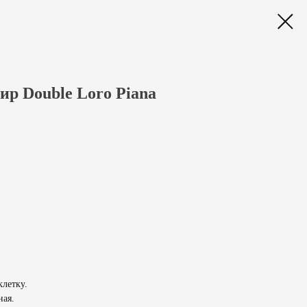
р Double Loro Piana
клетку.
ная.