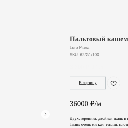
Пальтовый кашеми
Loro Piana
SKU:
62/G1/100
3 600
₽
/
10 cm
В корзину
36000 ₽/м
Двухсторонняя, двойная ткань в 
Ткань очень мягкая, теплая, плот