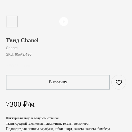
Твид Chanel
Chanel
SKU:
95/A3/480
730
₽
/
10 cm
В корзину
7300 ₽/м
Фактурный твид в голубом оттенке.
Ткань средней плотности, пластичная, теплая, не колется.
Подходит для пошива сарафана, юбки, шорт, жакета, жилета, бомбера.