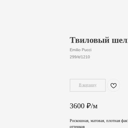
Твиловый шелк
Emilio Pucci
299/it/1210
360,00
₽
В корзину
3600 ₽/м
Роскошная, матовая, плотная фак
оттенков