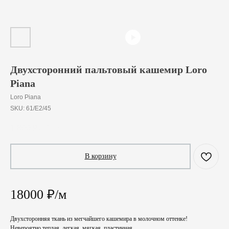
Двухсторонний пальтовый кашемир Loro
Piana
Loro Piana
SKU:
61/E2/45
1 800
₽
/
10 cm
В корзину
18000 ₽/м
Двухсторонняя ткань из мегчайшего кашемира в молочном оттенке!
Невероятно теплая, легкая, мягкая, пластичная.