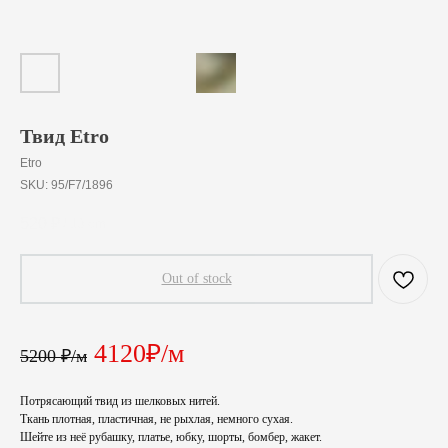
Твид Etro
Etro
SKU:
95/F7/1896
520
₽
/
10 cm
Out of stock
4120₽/м
5200 ₽/м
Потрясающий твид из шелковых нитей.
Ткань плотная, пластичная, не рыхлая, немного сухая.
Шейте из неё рубашку, платье, юбку, шорты, бомбер, жакет.