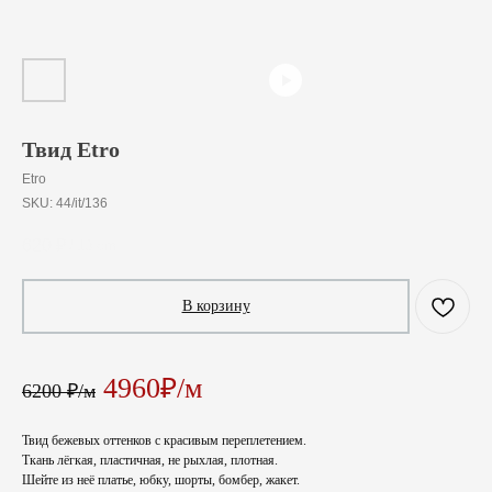
Твид Etro
Etro
SKU:
44/it/136
620
₽
/
10 cm
В корзину
4960₽/м
6200 ₽/м
Твид бежевых оттенков с красивым переплетением.
Ткань лёгкая, пластичная, не рыхлая, плотная.
Шейте из неё платье, юбку, шорты, бомбер, жакет.