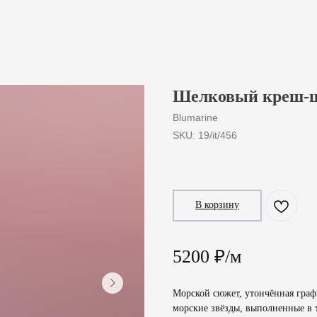
Шелковый креш-ш
Blumarine
SKU:
19/it/456
520
₽
/
10 cm
В корзину
5200 ₽/м
Морской сюжет, утончённая граф
морские звёзды, выполненные в 