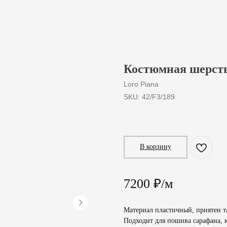
Костюмная шерсть
Loro Piana
SKU:
42/F3/189
720
₽
/
10 cm
В корзину
7200 ₽/м
Материал пластичный, приятен та
Подходит для пошива сарафана, ю