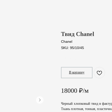
Твид Chanel
Chanel
SKU:
95/10/45
1 800
₽
/
10 cm
В корзину
18000 ₽/м
Черный хлопковый твид в факту
Ткань плотная, тонкая, пластичн