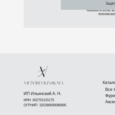
Задат
Нажимая на кнопку, в
политики ко
Катал
Все 
ИП Ильинский А. Н.
Фурн
ИНН: 602701315175
Аксе
ОГРНИП: 325390000086895