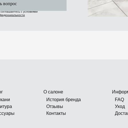
ь вопрос
ы соглашаетесь с условиями
нфиденциальности
ог
О салоне
Инфор
ткани
История бренда
FAQ
итура
Отзывы
Уход
ссуары
Контакты
Доста