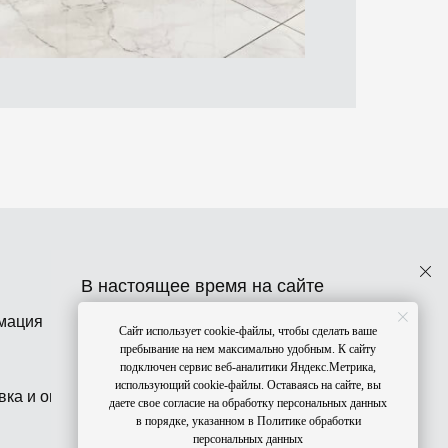
В настоящее время на сайте
представлен не весь ассортимент
мация
+7 (4012) 99-43-47
Сайт использует cookie-файлы, чтобы сделать ваше
ткани и фурнитуры. Но мы активно
Пн-Сб 10:00-19:00
пребывание на нем максимально удобным. К cайту
пополняем каталог.
подключен сервис веб-аналитики Яндекс.Метрика,
использующий cookie-файлы. Оставаясь на сайте, вы
вка и оплата
даете свое согласие на обработку персональных данных
в порядке, указанном в Политике обработки
Если не нашли, что искали, напишите
персональных данных