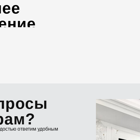
нее
ение
опросы
рам?
адостью ответим удобным