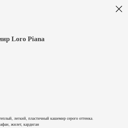
ир Loro Piana
теплый, легкий, пластичный кашемир серого оттенка.
рафан, жилет, кардиган