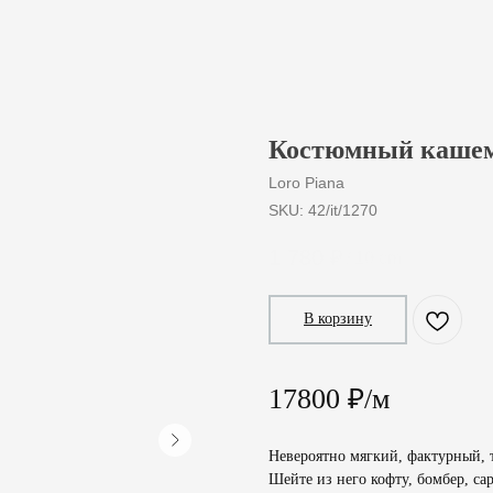
Костюмный кашем
Loro Piana
SKU:
42/it/1270
1 780
₽
/
10 cm
В корзину
17800 ₽/м
Невероятно мягкий, фактурный, 
Шейте из него кофту, бомбер, са