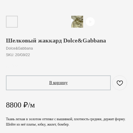
Шелковый жаккард Dolce&Gabbana
Dolce&Gabbana
SKU:
20/G9/22
880
₽
/
10 cm
В корзину
8800 ₽/м
Ткань легкая в золотом оттенке с вышивкой, плотность средняя, держит форму.
Шейте из неё платье, юбку, жилет, бомбер.