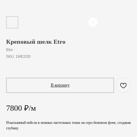
Креповый шелк Etro
Etro
SKU:
19/E2/20
780
₽
/
10 cm
В корзину
7800 ₽/м
Изысканный пейсли в нежных пастельных тонах на серо-бежевом фоне, создавая
глубину.