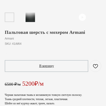
Пальтовая шерсть с мохером Armani
Armani
SKU:
41/it/64
520
₽
/
10 cm
В корзину
5200₽/м
6500 ₽/м
Черная пальтовая ткань в меланжевую тонкую светлую полоску.
Ткань средней плотности, теплая, легкая, пластичная.
Шейте из неё куртку-жакет, тренч, пальто.