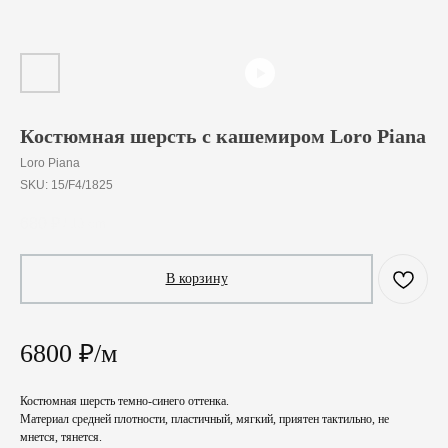
Костюмная шерсть с кашемиром Loro Piana
Loro Piana
SKU:
15/F4/1825
680
₽
/
10 cm
В корзину
6800 ₽/м
Костюмная шерсть темно-синего оттенка.
Материал средней плотности, пластичный, мягкий, приятен тактильно, не
мнется, тянется.