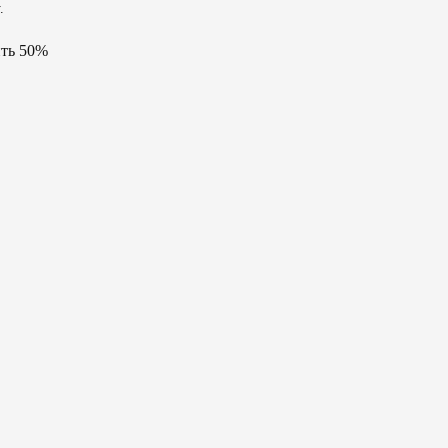
.
ить 50%