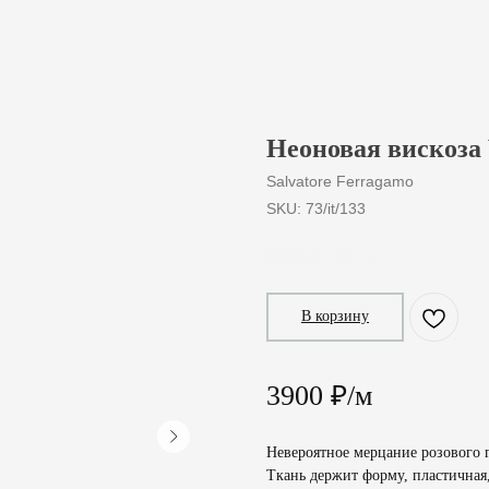
Неоновая вискоза 
Salvatore Ferragamo
SKU:
73/it/133
390
₽
/
10 cm
В корзину
3900 ₽/м
Невероятное мерцание розового 
Ткань держит форму, пластичная,