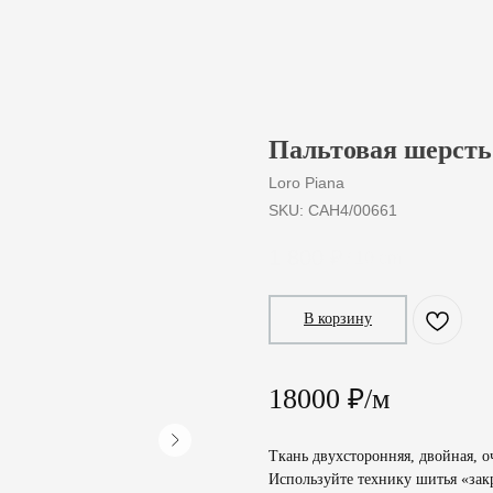
Пальтовая шерсть 
Loro Piana
SKU:
CAH4/00661
1 800
₽
/
10 cm
В корзину
18000 ₽/м
Ткань двухсторонняя, двойная, оч
Используйте технику шитья «за