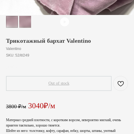
Трикотажный бархат Valentino
Valentino
SKU:
52/it/249
304
₽
/
10 cm
Out of stock
3040₽/м
3800 ₽/м
Материал средней плотности, с коротким ворсом, невероятно мягкий, очень
приятен тактильно, хорошо тянется.
Шейте из него: толстовку, кофту, сарафан, юбку, шорты, штаны, уютный