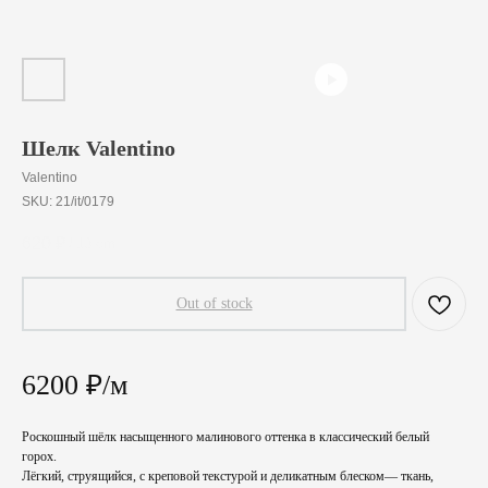
Шелк Valentino
Valentino
SKU:
21/it/0179
620
₽
/
10 cm
Out of stock
6200 ₽/м
Роскошный шёлк насыщенного малинового оттенка в классический белый
горох.
Лёгкий, струящийся, с креповой текстурой и деликатным блеском— ткань,