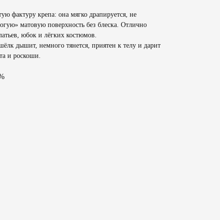
ую фактуру крепа: она мягко драпируется, не
рогую» матовую поверхность без блеска. Отлично
латьев, юбок и лёгких костюмов.
шёлк дышит, немного тянется, приятен к телу и дарит
а и роскоши.
2%