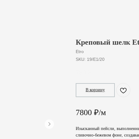
Креповый шелк Et
Etro
SKU:
19/E1/20
780
₽
/
10 cm
В корзину
7800 ₽/м
Изысканный пейсли, выполненный
сливочно-бежевом фоне, создава