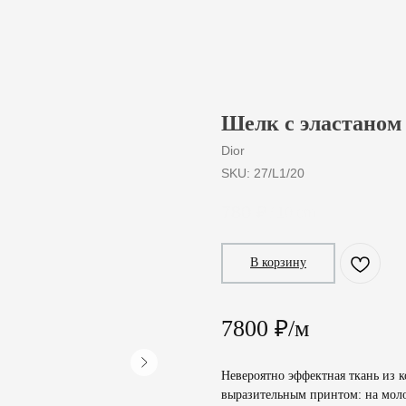
Шелк с эластаном 
Dior
SKU:
27/L1/20
780
₽
/
10 cm
В корзину
7800 ₽/м
Невероятно эффектная ткань из
выразительным принтом: на моло