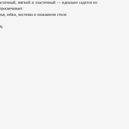
астичный, мягкий и эластичный — идеально садится по
просвечивает.
тья, юбки, костюма в пижамном стиле.
3%