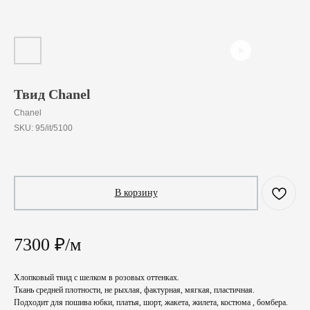
Твид Chanel
Chanel
SKU:
95/it/5100
730
₽
/
10 cm
В корзину
7300 ₽/м
Хлопковый твид с шелком в розовых оттенках.
Ткань средней плотности, не рыхлая, фактурная, мягкая, пластичная.
Подходит для пошива юбки, платья, шорт, жакета, жилета, костюма , бомбера.