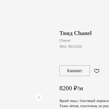
Твид Chanel
Chanel
SKU:
95/12/20
820
₽
/
10 cm
В корзину
8200 ₽/м
Яркий твид с блестящей люрексо
Ткань лёгкая, пластичная, не рых