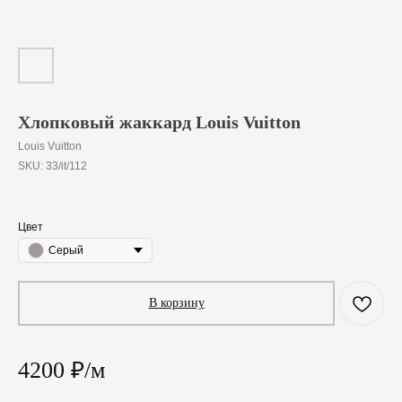
Хлопковый жаккард Louis Vuitton
Louis Vuitton
SKU:
33/it/112
420
₽
/
10 cm
Цвет
Серый
В корзину
4200 ₽/м