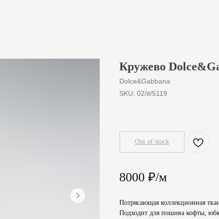
Кружево Dolce&G
Dolce&Gabbana
SKU:
02/it/5119
800
₽
/
10 cm
Out of stock
8000 ₽/м
Потрясающая коллекционная ткан
Подходит для пошива кофты, юбк