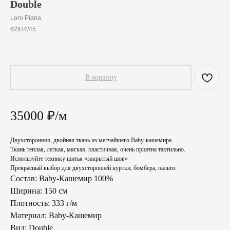
Double
Loro Piana
62/H4/45
3500,00
₽
В корзину
35000 ₽/м
Двухсторонняя, двойная ткань из мегчайшего Baby-кашемира.
Ткань теплая, легкая, мягкая, пластичная, очень приятна тактильно.
Используйте технику шитья «закрытый шов»
Прекрасный выбор для двухсторонней куртки, бомбера, пальто.
Состав: Baby-Кашемир 100%
Ширина: 150 см
Плотность: 333 г/м
Материал: Baby-Кашемир
Вид: Double