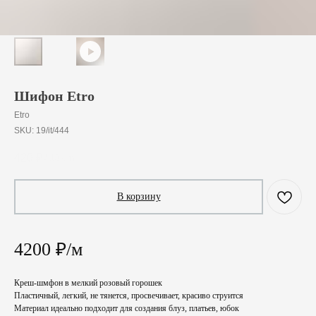
Шифон Etro
Etro
SKU:
19/it/444
420
₽
/
10 cm
В корзину
4200 ₽/м
Креш-шмфон в мелкий розовый горошек
Пластичный, легкий, не тянется, просвечивает, красиво струится
Материал идеально подходит для создания блуз, платьев, юбок