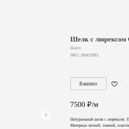
Шелк с люрексом 
Gucci
SKU:
26/it/1951
750
₽
/
10 cm
В корзину
7500 ₽/м
Натуральный шелк с люрексом. 
Материал легкий, тонкий, пласт