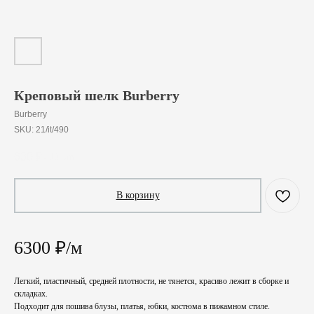
Креповый шелк Burberry
Burberry
SKU:
21/it/490
630
₽
/
10 cm
В корзину
6300 ₽/м
Легкий, пластичный, средней плотности, не тянется, красиво лежит в сборке и
складках.
Подходит для пошива блузы, платья, юбки, костюма в пижамном стиле.