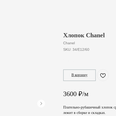
Хлопок Chanel
Chanel
SKU:
34/E12/60
360
₽
/
10 cm
В корзину
3600 ₽/м
Плательно-рубашечный хлопок ср
лежит в сборке и складках.