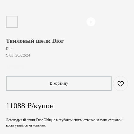
Твиловый шелк Dior
Dior
SKU:
20/C2/24
11 088
₽
В корзину
11088 ₽/купон
Легендарный принт Dior Oblique в глубоком синем оттенке на фоне слоновой
кости узнаётся мгновенно.