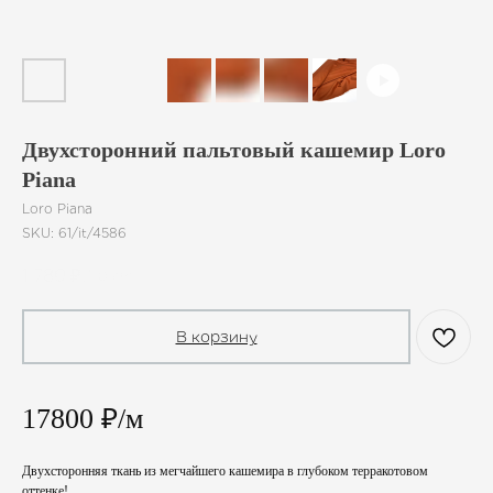
Двухсторонний пальтовый кашемир Loro
Piana
Loro Piana
SKU:
61/it/4586
1 780
₽
/
10 cm
В корзину
17800 ₽/м
Двухсторонняя ткань из мегчайшего кашемира в глубоком терракотовом
оттенке!